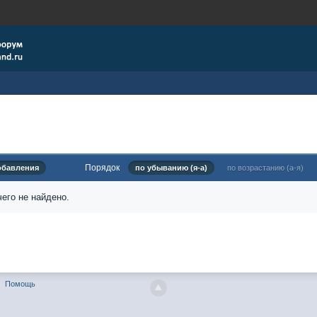
Порядок
обавления
по убыванию (я-а)
по возрастанию (а-я)
его не найдено.
Помощь