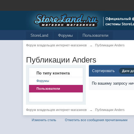
StoreLand
Форумы
Пользователи
Форум владельцев интернет-магазинов
→
Публикации Anders
Публикации Anders
Сортировать
Дате д
По типу контента
Форумы
По вашему запросу нич
Пользователи
Форум владельцев интернет-магазинов
→
Публикации Anders
Изменить стиль
Отметить все сообщения прочитанными