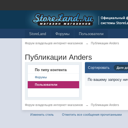
StoreLand
Форумы
Пользователи
Форум владельцев интернет-магазинов
→
Публикации Anders
Публикации Anders
Сортировать
Дате д
По типу контента
Форумы
По вашему запросу нич
Пользователи
Форум владельцев интернет-магазинов
→
Публикации Anders
Изменить стиль
Отметить все сообщения прочитанными