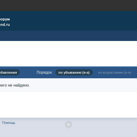
Порядок
обавления
по убыванию (я-а)
по возрастанию (а-я)
его не найдено.
Помощь