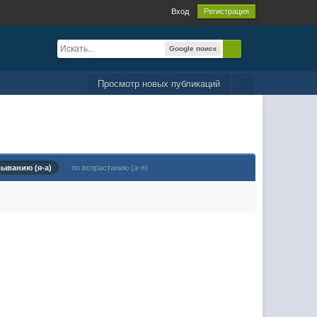
Вход
Регистрация
Google поиск
Просмотр новых публикаций
быванию (я-а)
по возрастанию (а-я)