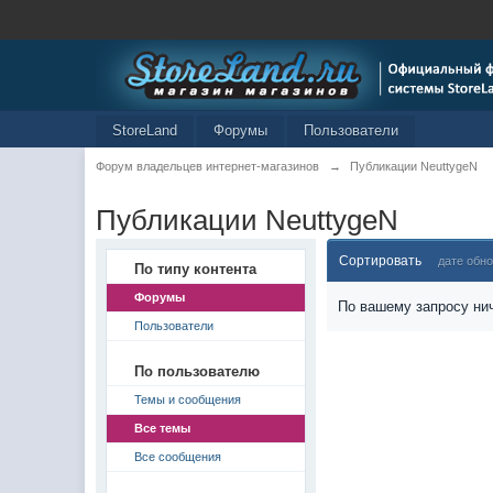
StoreLand
Форумы
Пользователи
Форум владельцев интернет-магазинов
→
Публикации NeuttygeN
Публикации NeuttygeN
Сортировать
дате обн
По типу контента
Форумы
По вашему запросу нич
Пользователи
По пользователю
Темы и сообщения
Все темы
Все сообщения