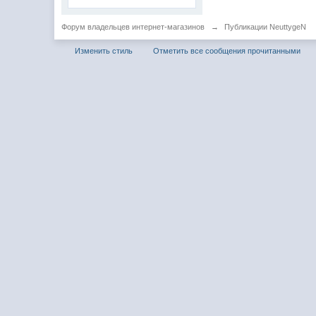
Форум владельцев интернет-магазинов
→
Публикации NeuttygeN
Изменить стиль
Отметить все сообщения прочитанными