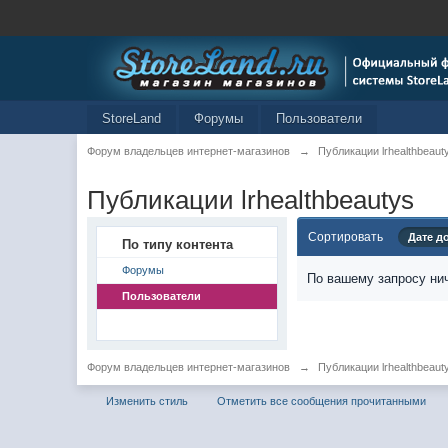
StoreLand
Форумы
Пользователи
Форум владельцев интернет-магазинов
→
Публикации lrhealthbeaut
Публикации lrhealthbeautys
Сортировать
Дате д
По типу контента
Форумы
По вашему запросу нич
Пользователи
Форум владельцев интернет-магазинов
→
Публикации lrhealthbeaut
Изменить стиль
Отметить все сообщения прочитанными