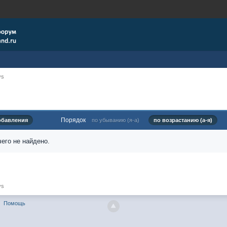
ys
Порядок
обавления
по убыванию (я-а)
по возрастанию (а-я)
его не найдено.
ys
Помощь