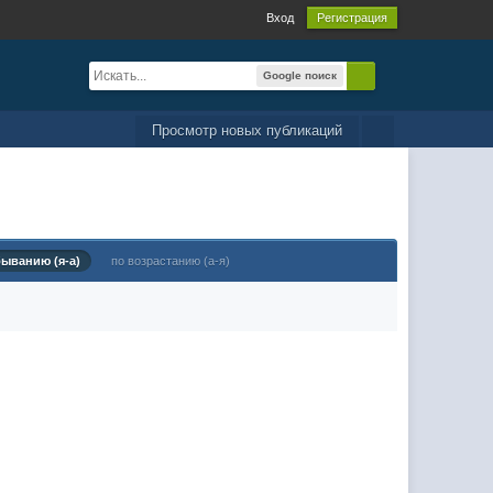
Вход
Регистрация
Google поиск
Просмотр новых публикаций
быванию (я-а)
по возрастанию (а-я)