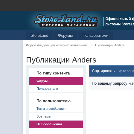
StoreLand
Форумы
Пользователи
Форум владельцев интернет-магазинов
→
Публикации Anders
Публикации Anders
Сортировать
дате обн
По типу контента
Форумы
По вашему запросу нич
Пользователи
По пользователю
Темы и сообщения
Все темы
Все сообщения