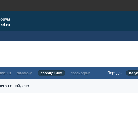
Порядок
овления
заголовку
сообщениям
просмотрам
по у
его не найдено.