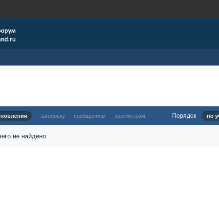
Порядок
бновления
заголовку
сообщениям
просмотрам
по у
его не найдено.