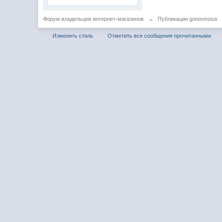
Форум владельцев интернет-магазинов
→
Публикации gonovestus
Изменить стиль
Отметить все сообщения прочитанными