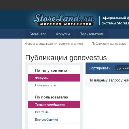
StoreLand
Форумы
Пользователи
Форум владельцев интернет-магазинов
→
Публикации gonovestus
Публикации gonovestus
Сортировать
дате о
По типу контента
Форумы
По вашему запросу нич
Пользователи
По пользователю
Темы и сообщения
Все темы
Все сообщения