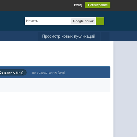
Вход
Регистрация
Google поиск
Просмотр новых публикаций
быванию (я-а)
по возрастанию (а-я)