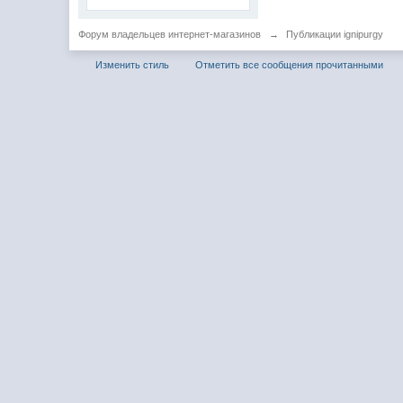
Форум владельцев интернет-магазинов
→
Публикации ignipurgy
Изменить стиль
Отметить все сообщения прочитанными