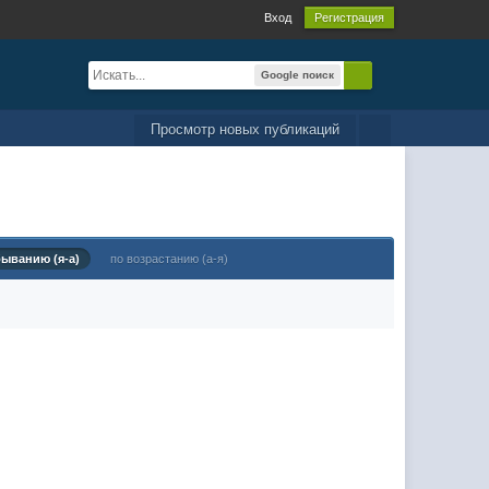
Вход
Регистрация
Google поиск
Просмотр новых публикаций
быванию (я-а)
по возрастанию (а-я)