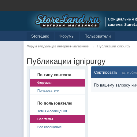
StoreLand
Форумы
Пользователи
Форум владельцев интернет-магазинов
→
Публикации ignipurgy
Публикации ignipurgy
Сортировать
дате обн
По типу контента
Форумы
По вашему запросу нич
Пользователи
По пользователю
Темы и сообщения
Все темы
Все сообщения