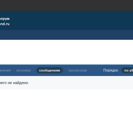
Порядок
овления
заголовку
сообщениям
просмотрам
по у
его не найдено.