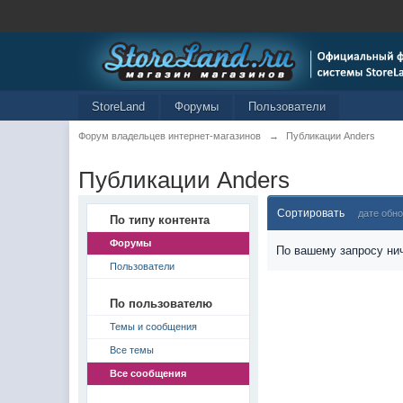
StoreLand
Форумы
Пользователи
Форум владельцев интернет-магазинов
→
Публикации Anders
Публикации Anders
Сортировать
дате обн
По типу контента
Форумы
По вашему запросу нич
Пользователи
По пользователю
Темы и сообщения
Все темы
Все сообщения