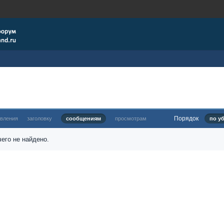
Порядок
овления
заголовку
сообщениям
просмотрам
по у
его не найдено.