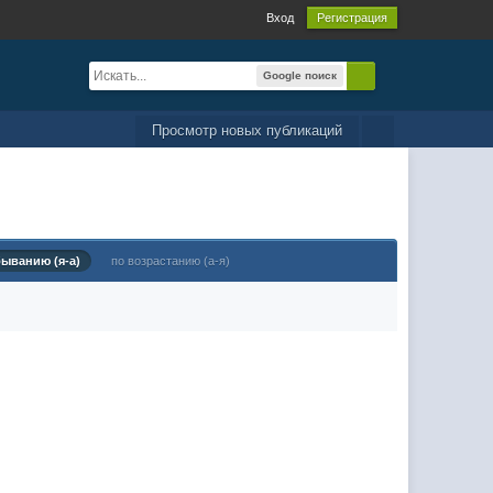
Вход
Регистрация
Google поиск
Просмотр новых публикаций
быванию (я-а)
по возрастанию (а-я)