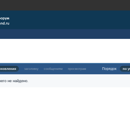
Порядок
бновления
заголовку
сообщениям
просмотрам
по у
его не найдено.