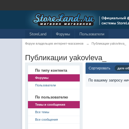
StoreLand
Форумы
Пользователи
Форум владельцев интернет-магазинов
→
Публикации yakovleva_
Публикации yakovleva_
Сортировать
дате о
По типу контента
Форумы
По вашему запросу нич
Пользователи
По пользователю
Темы и сообщения
Все темы
Все сообщения