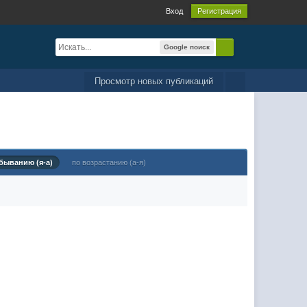
Вход
Регистрация
Google поиск
Просмотр новых публикаций
быванию (я-а)
по возрастанию (а-я)