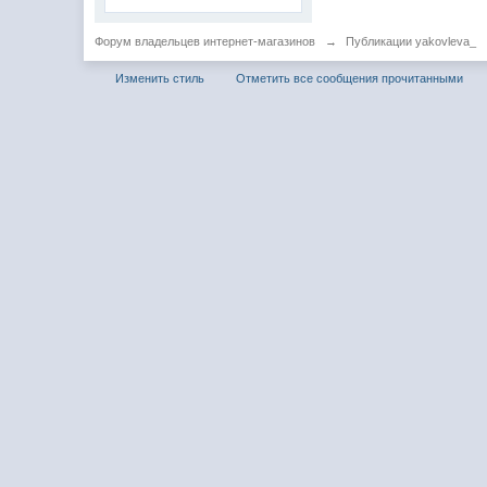
Форум владельцев интернет-магазинов
→
Публикации yakovleva_
Изменить стиль
Отметить все сообщения прочитанными