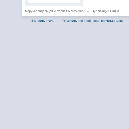
Форум владельцев интернет-магазинов
→
Публикации CallBo
Изменить стиль
Отметить все сообщения прочитанными