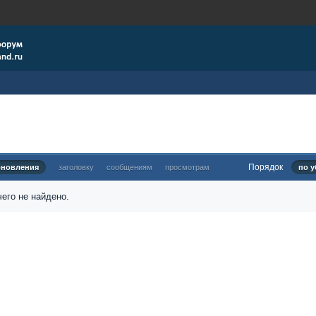
Порядок
бновления
заголовку
сообщениям
просмотрам
по у
его не найдено.