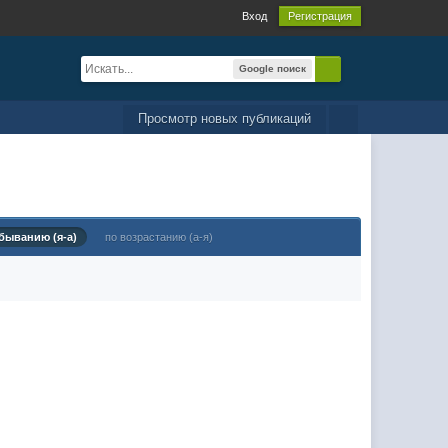
Вход
Регистрация
Google поиск
Просмотр новых публикаций
быванию (я-а)
по возрастанию (а-я)