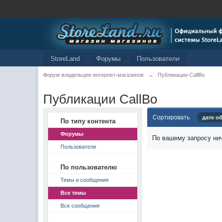
StoreLand
Форумы
Пользователи
Форум владельцев интернет-магазинов
→
Публикации CallBo
Публикации CallBo
Сортировать
дате о
По типу контента
Форумы
По вашему запросу нич
Пользователи
По пользователю
Темы и сообщения
Все темы
Все сообщения