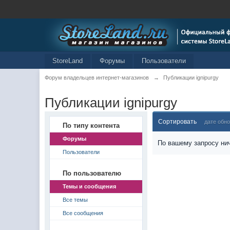
StoreLand
Форумы
Пользователи
Форум владельцев интернет-магазинов
→
Публикации ignipurgy
Публикации ignipurgy
Сортировать
дате обн
По типу контента
Форумы
По вашему запросу нич
Пользователи
По пользователю
Темы и сообщения
Все темы
Все сообщения