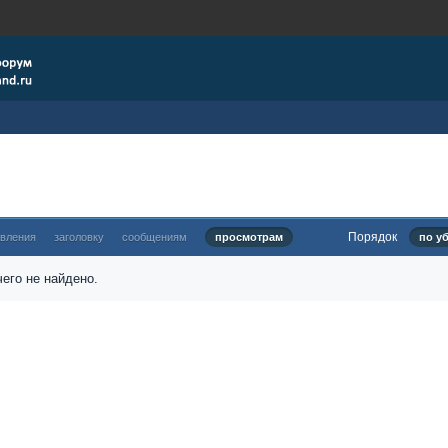
Порядок
овления
заголовку
сообщениям
просмотрам
по у
его не найдено.