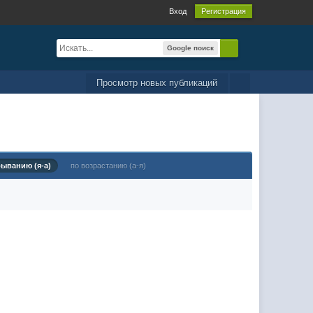
Вход
Регистрация
Google поиск
Просмотр новых публикаций
быванию (я-а)
по возрастанию (а-я)