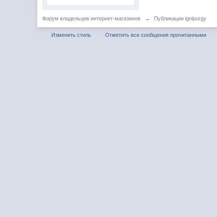
Форум владельцев интернет-магазинов
→
Публикации ignipurgy
Изменить стиль
Отметить все сообщения прочитанными