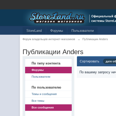
StoreLand
Форумы
Пользователи
Форум владельцев интернет-магазинов
→
Публикации Anders
Публикации Anders
Сортировать
дате о
По типу контента
Форумы
По вашему запросу нич
Пользователи
По пользователю
Темы и сообщения
Все темы
Все сообщения