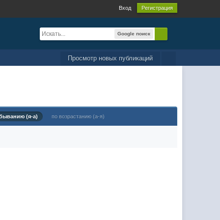
Вход
Регистрация
Google поиск
Просмотр новых публикаций
быванию (я-а)
по возрастанию (а-я)