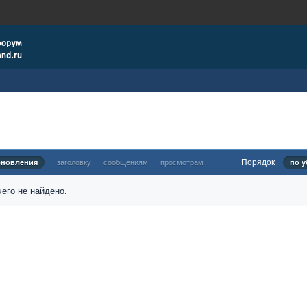
Порядок
бновления
заголовку
сообщениям
просмотрам
по у
его не найдено.