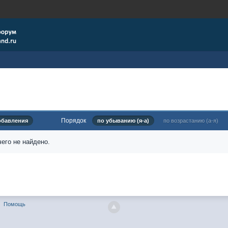
Порядок
обавления
по убыванию (я-а)
по возрастанию (а-я)
его не найдено.
Помощь