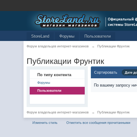
StoreLand
Форумы
Пользователи
Форум владельцев интернет-магазинов
→
Публикации Фрунтик
Публикации Фрунтик
Сортировать
Дате д
По типу контента
Форумы
По вашему запросу нич
Пользователи
Форум владельцев интернет-магазинов
→
Публикации Фрунтик
Изменить стиль
Отметить все сообщения прочитанными