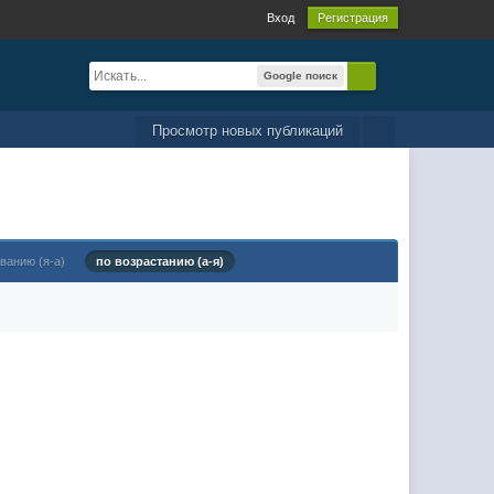
Вход
Регистрация
Google поиск
Просмотр новых публикаций
ванию (я-а)
по возрастанию (а-я)