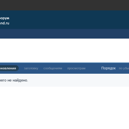
Порядок
бновления
заголовку
сообщениям
просмотрам
по убы
его не найдено.