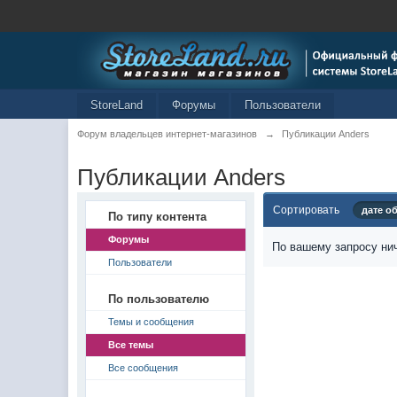
StoreLand
Форумы
Пользователи
Форум владельцев интернет-магазинов
→
Публикации Anders
Публикации Anders
Сортировать
дате о
По типу контента
Форумы
По вашему запросу нич
Пользователи
По пользователю
Темы и сообщения
Все темы
Все сообщения