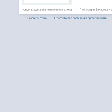
Форум владельцев интернет-магазинов
→
Публикации Захарова И
Изменить стиль
Отметить все сообщения прочитанными