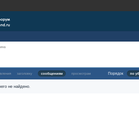
рина
Порядок
овления
заголовку
сообщениям
просмотрам
по у
его не найдено.