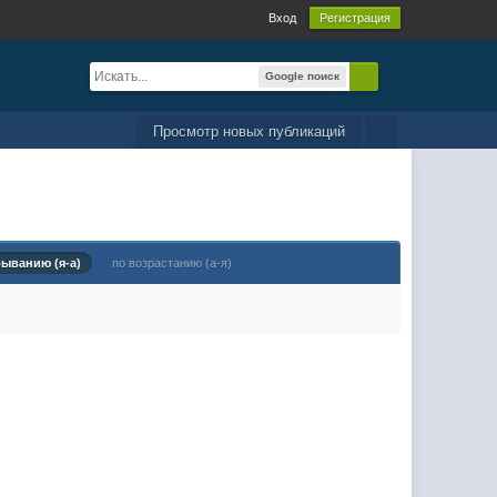
Вход
Регистрация
Google поиск
Просмотр новых публикаций
быванию (я-а)
по возрастанию (а-я)