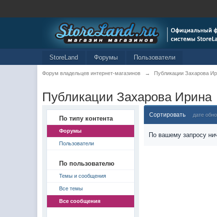
StoreLand
Форумы
Пользователи
Форум владельцев интернет-магазинов
→
Публикации Захарова И
Публикации Захарова Ирина
Сортировать
дате обн
По типу контента
Форумы
По вашему запросу нич
Пользователи
По пользователю
Темы и сообщения
Все темы
Все сообщения