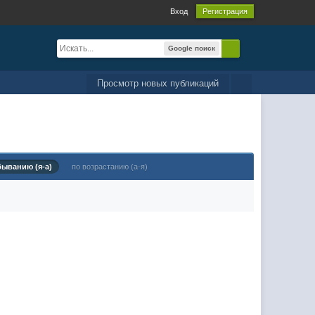
Вход
Регистрация
Google поиск
Просмотр новых публикаций
быванию (я-а)
по возрастанию (а-я)