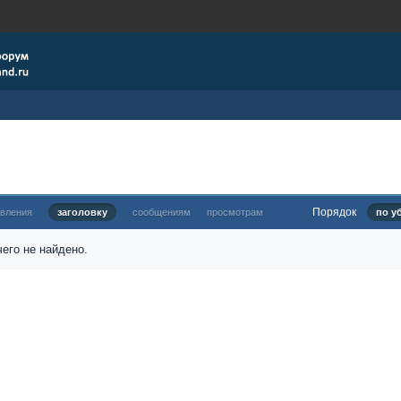
Порядок
овления
заголовку
сообщениям
просмотрам
по у
его не найдено.