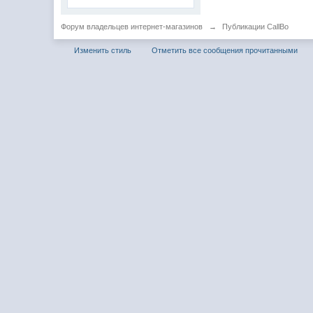
Форум владельцев интернет-магазинов
→
Публикации CallBo
Изменить стиль
Отметить все сообщения прочитанными