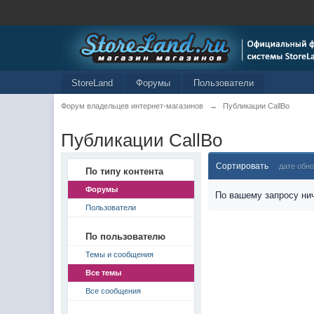
StoreLand
Форумы
Пользователи
Форум владельцев интернет-магазинов
→
Публикации CallBo
Публикации CallBo
Сортировать
дате обн
По типу контента
Форумы
По вашему запросу нич
Пользователи
По пользователю
Темы и сообщения
Все темы
Все сообщения