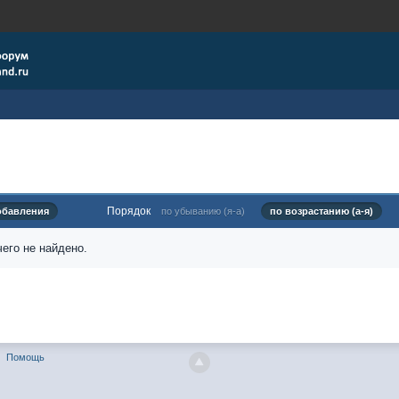
Порядок
обавления
по убыванию (я-а)
по возрастанию (а-я)
его не найдено.
Помощь