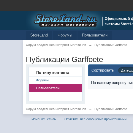
StoreLand
Форумы
Пользователи
Форум владельцев интернет-магазинов
→
Публикации Garffoete
Публикации Garffoete
Сортировать
Дате д
По типу контента
Форумы
По вашему запросу нич
Пользователи
Форум владельцев интернет-магазинов
→
Публикации Garffoete
Изменить стиль
Отметить все сообщения прочитанными