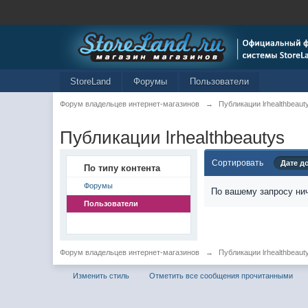
StoreLand
Форумы
Пользователи
Форум владельцев интернет-магазинов
→
Публикации lrhealthbeaut
Публикации lrhealthbeautys
Сортировать
Дате д
По типу контента
Форумы
По вашему запросу нич
Пользователи
Форум владельцев интернет-магазинов
→
Публикации lrhealthbeaut
Изменить стиль
Отметить все сообщения прочитанными