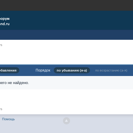
ys
Порядок
обавления
по убыванию (я-а)
по возрастанию (а-я)
его не найдено.
ys
Помощь