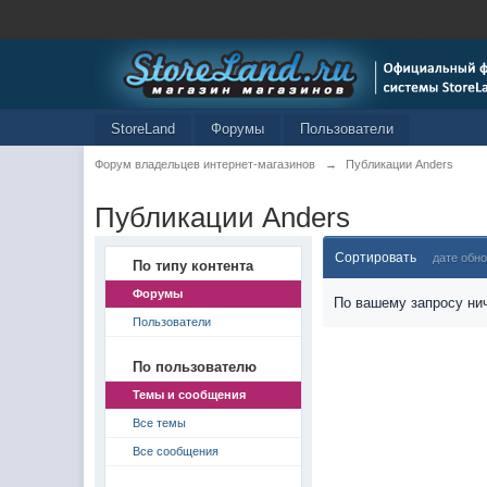
StoreLand
Форумы
Пользователи
Форум владельцев интернет-магазинов
→
Публикации Anders
Публикации Anders
Сортировать
дате обн
По типу контента
Форумы
По вашему запросу нич
Пользователи
По пользователю
Темы и сообщения
Все темы
Все сообщения