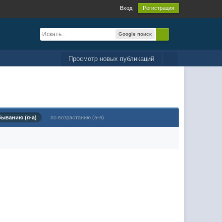
Вход
Регистрация
Google поиск
Просмотр новых публикаций
быванию (я-а)
по возрастанию (а-я)