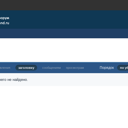
Порядок
овления
заголовку
сообщениям
просмотрам
по у
его не найдено.