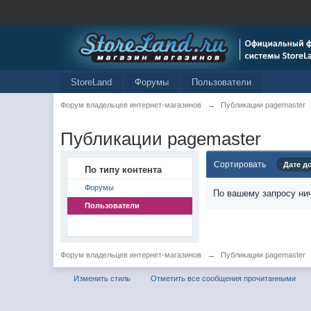
StoreLand
Форумы
Пользователи
Форум владельцев интернет-магазинов
→
Публикации pagemaster
Публикации pagemaster
Сортировать
Дате д
По типу контента
Форумы
По вашему запросу нич
Пользователи
Форум владельцев интернет-магазинов
→
Публикации pagemaster
Изменить стиль
Отметить все сообщения прочитанными