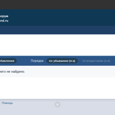
Порядок
обавления
по убыванию (я-а)
по возрастанию (а-я)
его не найдено.
Помощь