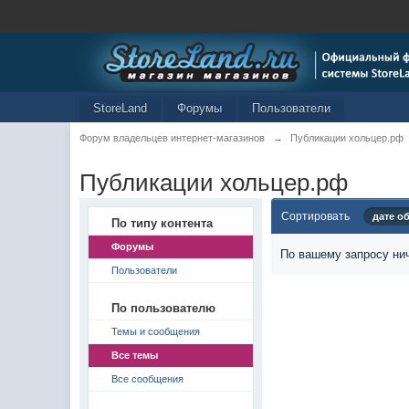
StoreLand
Форумы
Пользователи
Форум владельцев интернет-магазинов
→
Публикации хольцер.рф
Публикации хольцер.рф
Сортировать
дате о
По типу контента
Форумы
По вашему запросу нич
Пользователи
По пользователю
Темы и сообщения
Все темы
Все сообщения