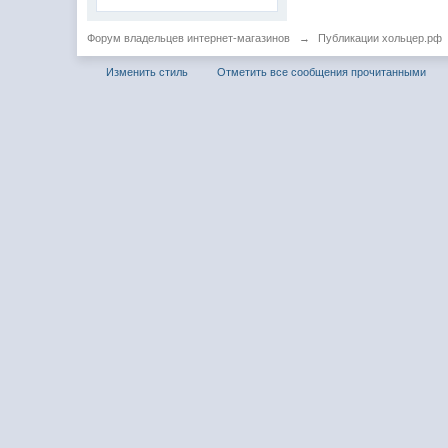
Форум владельцев интернет-магазинов
→
Публикации хольцер.рф
Изменить стиль
Отметить все сообщения прочитанными