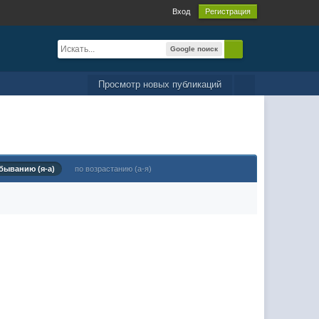
Вход
Регистрация
Google поиск
Просмотр новых публикаций
быванию (я-а)
по возрастанию (а-я)