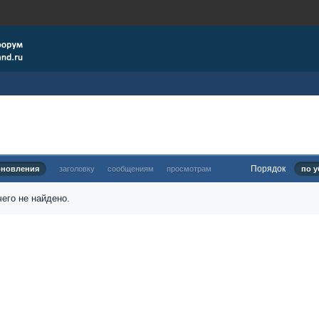
Порядок
бновления
заголовку
сообщениям
просмотрам
по у
его не найдено.