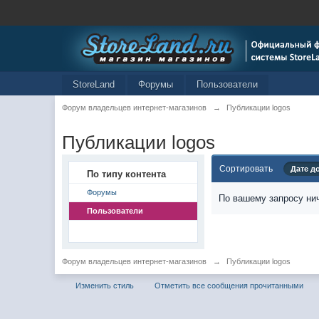
StoreLand
Форумы
Пользователи
Форум владельцев интернет-магазинов
→
Публикации logos
Публикации logos
Сортировать
Дате д
По типу контента
Форумы
По вашему запросу нич
Пользователи
Форум владельцев интернет-магазинов
→
Публикации logos
Изменить стиль
Отметить все сообщения прочитанными