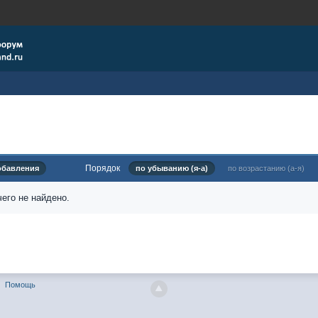
Порядок
обавления
по убыванию (я-а)
по возрастанию (а-я)
его не найдено.
Помощь