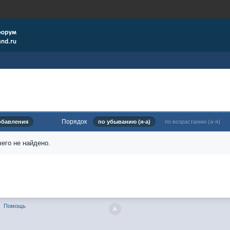
Порядок
обавления
по убыванию (я-а)
по возрастанию (а-я)
его не найдено.
Помощь