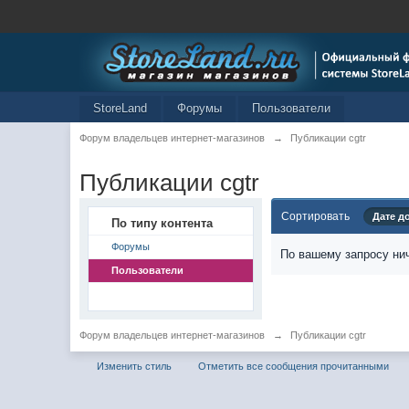
StoreLand
Форумы
Пользователи
Форум владельцев интернет-магазинов
→
Публикации cgtr
Публикации cgtr
Сортировать
Дате д
По типу контента
Форумы
По вашему запросу нич
Пользователи
Форум владельцев интернет-магазинов
→
Публикации cgtr
Изменить стиль
Отметить все сообщения прочитанными