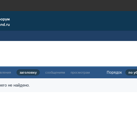
Порядок
овления
заголовку
сообщениям
просмотрам
по у
его не найдено.