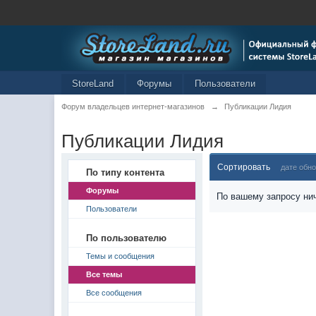
StoreLand
Форумы
Пользователи
Форум владельцев интернет-магазинов
→
Публикации Лидия
Публикации Лидия
Сортировать
дате обн
По типу контента
Форумы
По вашему запросу нич
Пользователи
По пользователю
Темы и сообщения
Все темы
Все сообщения