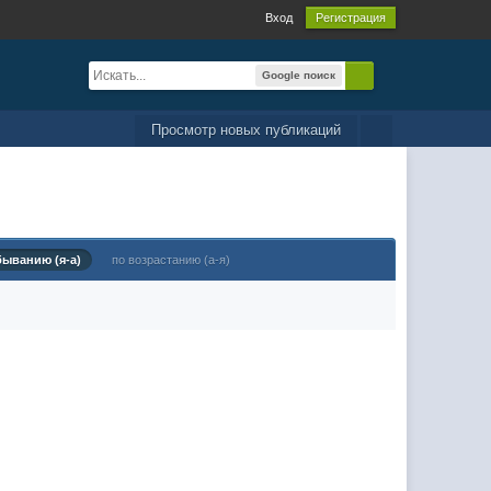
Вход
Регистрация
Google поиск
Просмотр новых публикаций
быванию (я-а)
по возрастанию (а-я)