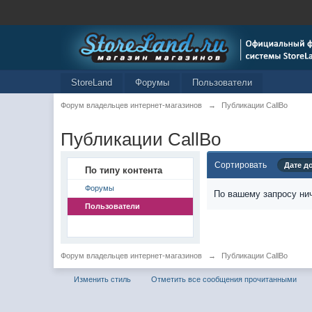
StoreLand
Форумы
Пользователи
Форум владельцев интернет-магазинов
→
Публикации CallBo
Публикации CallBo
Сортировать
Дате д
По типу контента
Форумы
По вашему запросу нич
Пользователи
Форум владельцев интернет-магазинов
→
Публикации CallBo
Изменить стиль
Отметить все сообщения прочитанными