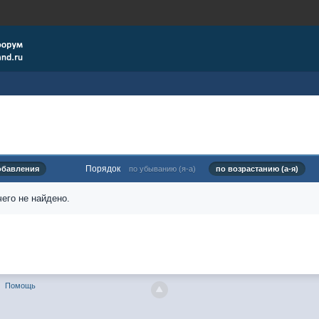
Порядок
обавления
по убыванию (я-а)
по возрастанию (а-я)
его не найдено.
Помощь