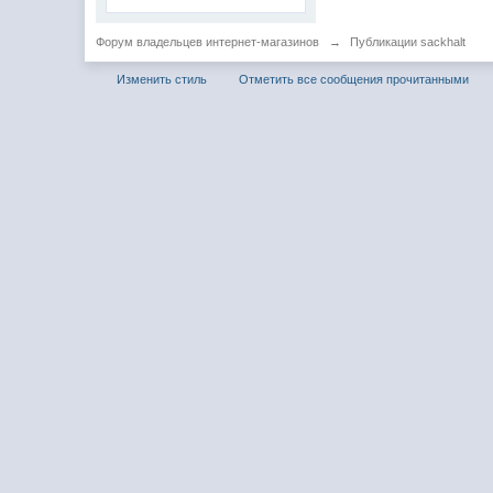
Форум владельцев интернет-магазинов
→
Публикации sackhalt
Изменить стиль
Отметить все сообщения прочитанными