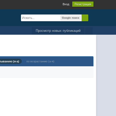
Вход
Регистрация
Google поиск
Просмотр новых публикаций
быванию (я-а)
по возрастанию (а-я)