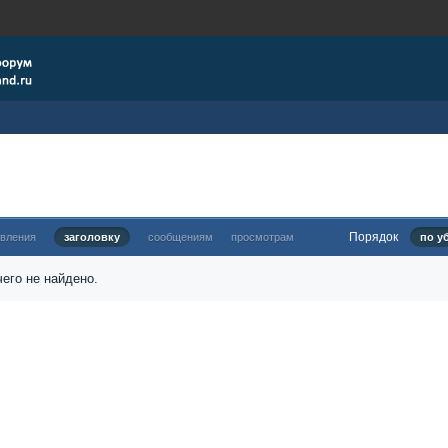
Порядок
овления
заголовку
сообщениям
просмотрам
по у
его не найдено.