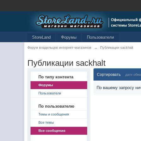
StoreLand
Форумы
Пользователи
Форум владельцев интернет-магазинов
→
Публикации sackhalt
Публикации sackhalt
Сортировать
дате обн
По типу контента
Форумы
По вашему запросу нич
Пользователи
По пользователю
Темы и сообщения
Все темы
Все сообщения