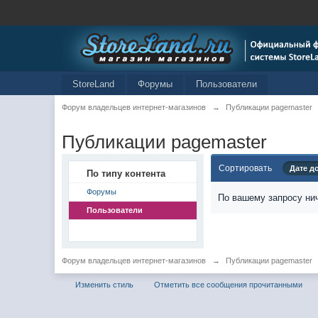
StoreLand
Форумы
Пользователи
Форум владельцев интернет-магазинов
→
Публикации pagemaster
Публикации pagemaster
Сортировать
Дате д
По типу контента
Форумы
По вашему запросу нич
Пользователи
Форум владельцев интернет-магазинов
→
Публикации pagemaster
Изменить стиль
Отметить все сообщения прочитанными