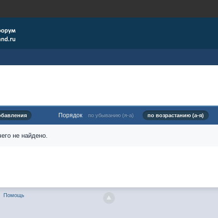
Порядок
обавления
по убыванию (я-а)
по возрастанию (а-я)
его не найдено.
Помощь