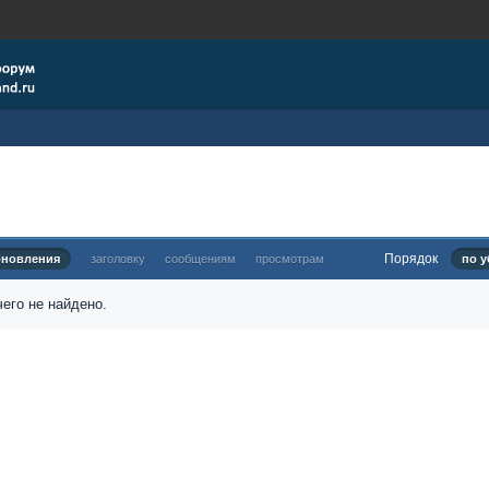
Порядок
бновления
заголовку
сообщениям
просмотрам
по у
его не найдено.