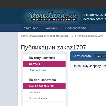
StoreLand
Форумы
Пользователи
Форум владельцев интернет-магазинов
→
Публикации zakaz1707
Публикации zakaz1707
Сортировать
дате о
По типу контента
Форумы
По вашему запросу нич
Пользователи
По пользователю
Темы и сообщения
Все темы
Все сообщения