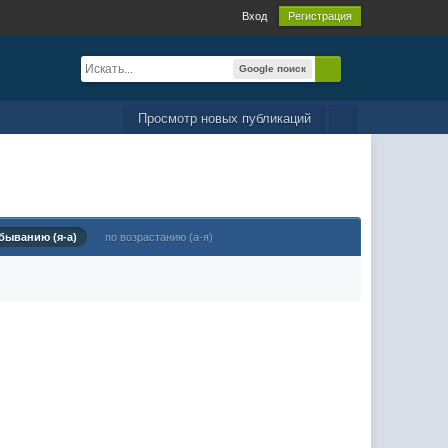
Вход
Регистрация
Google поиск
Просмотр новых публикаций
быванию (я-а)
по возрастанию (а-я)