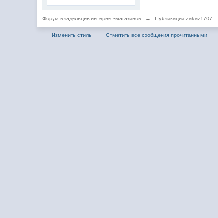
Форум владельцев интернет-магазинов
→
Публикации zakaz1707
Изменить стиль
Отметить все сообщения прочитанными