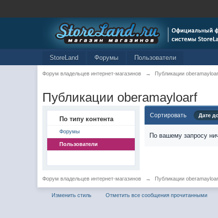
StoreLand
Форумы
Пользователи
Форум владельцев интернет-магазинов
→
Публикации oberamayloar
Публикации oberamayloarf
Сортировать
Дате д
По типу контента
Форумы
По вашему запросу нич
Пользователи
Форум владельцев интернет-магазинов
→
Публикации oberamayloar
Изменить стиль
Отметить все сообщения прочитанными