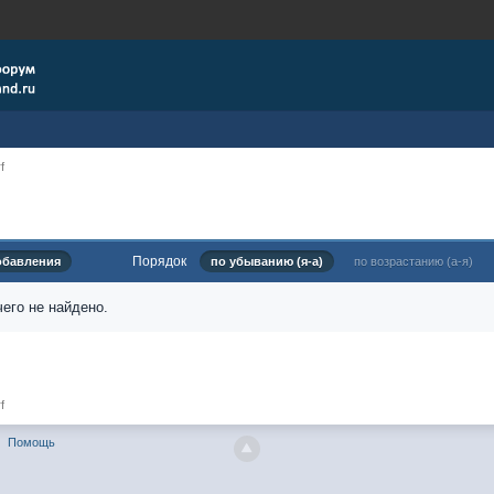
f
Порядок
обавления
по убыванию (я-а)
по возрастанию (а-я)
его не найдено.
f
Помощь