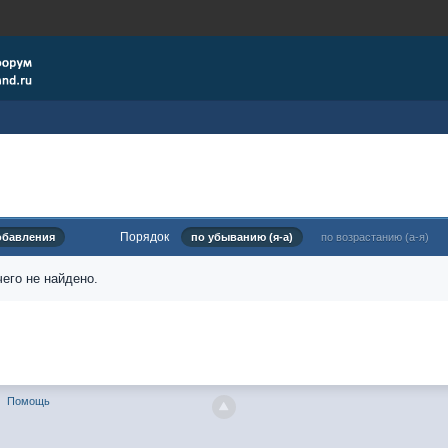
Порядок
обавления
по убыванию (я-а)
по возрастанию (а-я)
его не найдено.
Помощь