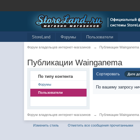
StoreLand
Форумы
Пользователи
Форум владельцев интернет-магазинов
→
Публикации Wainganema
Публикации Wainganema
Сортировать
Дате д
По типу контента
Форумы
По вашему запросу нич
Пользователи
Форум владельцев интернет-магазинов
→
Публикации Wainganema
Изменить стиль
Отметить все сообщения прочитанными