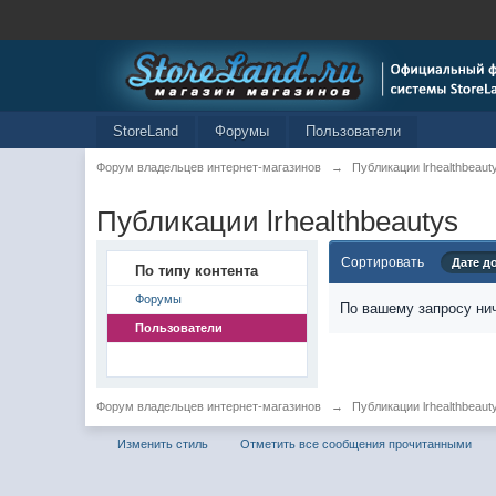
StoreLand
Форумы
Пользователи
Форум владельцев интернет-магазинов
→
Публикации lrhealthbeaut
Публикации lrhealthbeautys
Сортировать
Дате д
По типу контента
Форумы
По вашему запросу нич
Пользователи
Форум владельцев интернет-магазинов
→
Публикации lrhealthbeaut
Изменить стиль
Отметить все сообщения прочитанными