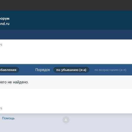
ys
Порядок
обавления
по убыванию (я-а)
по возрастанию (а-я)
его не найдено.
ys
Помощь