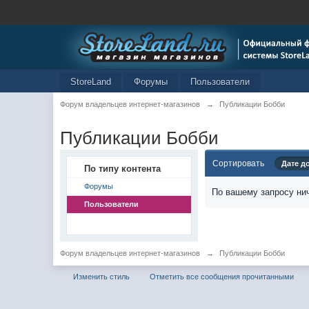
StoreLand
Форумы
Пользователи
Форум владельцев интернет-магазинов
→
Публикации Бобби
Публикации Бобби
Сортировать
Дате д
По типу контента
Форумы
По вашему запросу нич
Пользователи
Форум владельцев интернет-магазинов
→
Публикации Бобби
Изменить стиль
Отметить все сообщения прочитанными