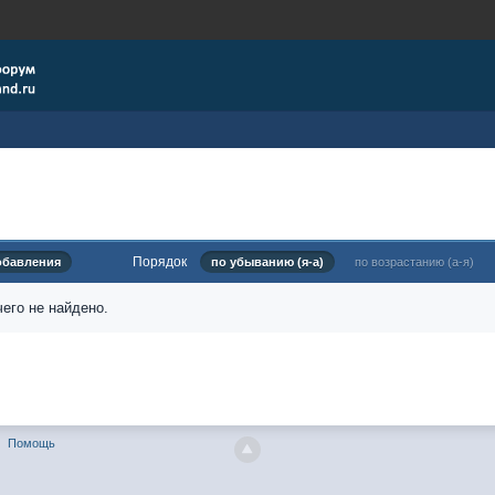
Порядок
обавления
по убыванию (я-а)
по возрастанию (а-я)
его не найдено.
Помощь