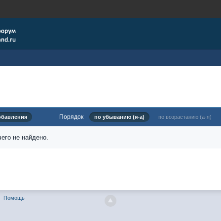
Порядок
обавления
по убыванию (я-а)
по возрастанию (а-я)
его не найдено.
Помощь