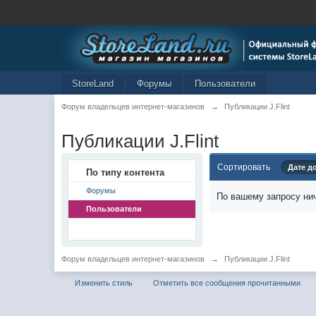
StoreLand
Форумы
Пользователи
Форум владельцев интернет-магазинов
→
Публикации J.Flint
Публикации J.Flint
Сортировать
Дате д
По типу контента
Форумы
По вашему запросу нич
Пользователи
Форум владельцев интернет-магазинов
→
Публикации J.Flint
Изменить стиль
Отметить все сообщения прочитанными