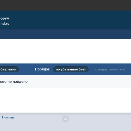
Порядок
обавления
по убыванию (я-а)
по возрастанию (а-я)
его не найдено.
Помощь