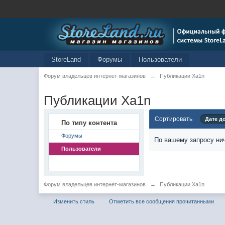
StoreLand
Форумы
Пользователи
Форум владельцев интернет-магазинов
→
Публикации Xa1n
Публикации Xa1n
Сортировать
Дате д
По типу контента
Форумы
По вашему запросу нич
Пользователи
Форум владельцев интернет-магазинов
→
Публикации Xa1n
Изменить стиль
Отметить все сообщения прочитанными