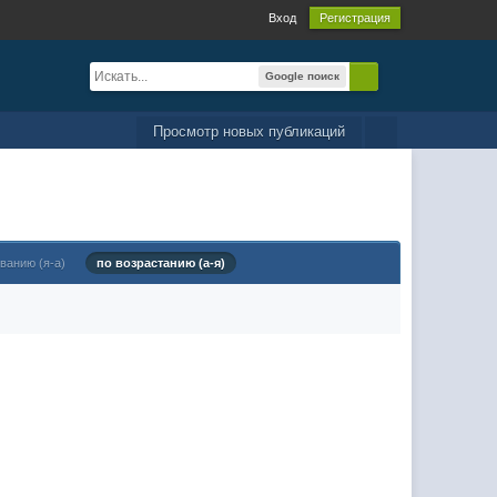
Вход
Регистрация
Google поиск
Просмотр новых публикаций
ванию (я-а)
по возрастанию (а-я)