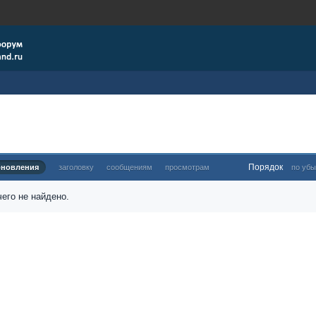
Порядок
бновления
заголовку
сообщениям
просмотрам
по убы
его не найдено.