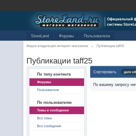
StoreLand
Форумы
Пользователи
Форум владельцев интернет-магазинов
→
Публикации taff25
Публикации taff25
Сортировать
дате о
По типу контента
Форумы
По вашему запросу нич
Пользователи
По пользователю
Темы и сообщения
Все темы
Все сообщения