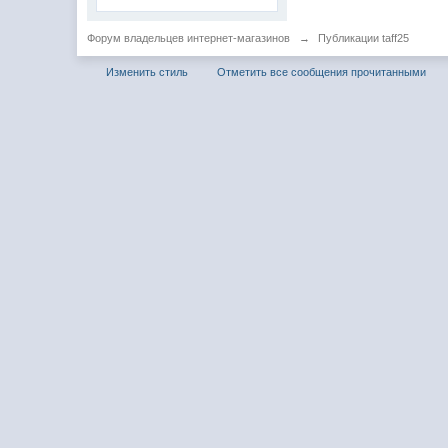
Форум владельцев интернет-магазинов
→
Публикации taff25
Изменить стиль
Отметить все сообщения прочитанными