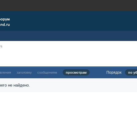
ys
Порядок
овления
заголовку
сообщениям
просмотрам
по у
его не найдено.