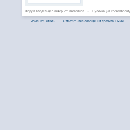
Форум владельцев интернет-магазинов
→
Публикации lrhealthbeaut
Изменить стиль
Отметить все сообщения прочитанными