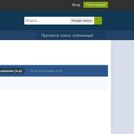
Вход
Регистрация
Google поиск
Просмотр новых публикаций
быванию (я-а)
по возрастанию (а-я)