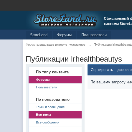
StoreLand
Форумы
Пользователи
Форум владельцев интернет-магазинов
→
Публикации lrhealthbeaut
Публикации lrhealthbeautys
Сортировать
дате обн
По типу контента
Форумы
По вашему запросу нич
Пользователи
По пользователю
Темы и сообщения
Все темы
Все сообщения