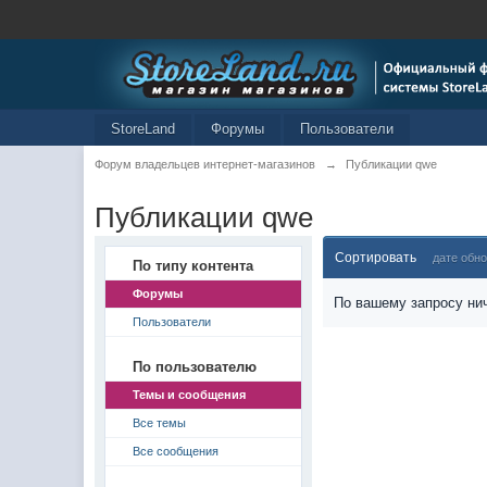
StoreLand
Форумы
Пользователи
Форум владельцев интернет-магазинов
→
Публикации qwe
Публикации qwe
Сортировать
дате обн
По типу контента
Форумы
По вашему запросу нич
Пользователи
По пользователю
Темы и сообщения
Все темы
Все сообщения