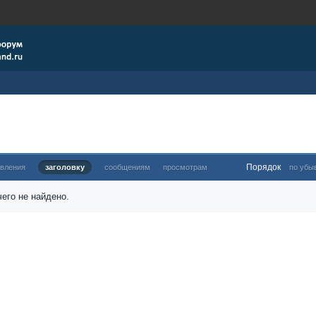
Порядок
овления
заголовку
сообщениям
просмотрам
по убы
его не найдено.