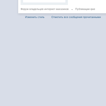
Форум владельцев интернет-магазинов
→
Публикации qwe
Изменить стиль
Отметить все сообщения прочитанными