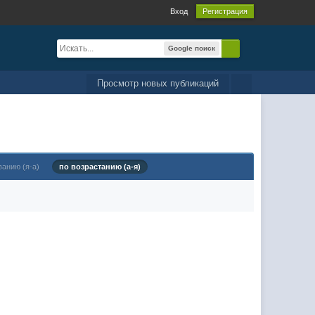
Вход
Регистрация
Google поиск
Просмотр новых публикаций
ванию (я-а)
по возрастанию (а-я)