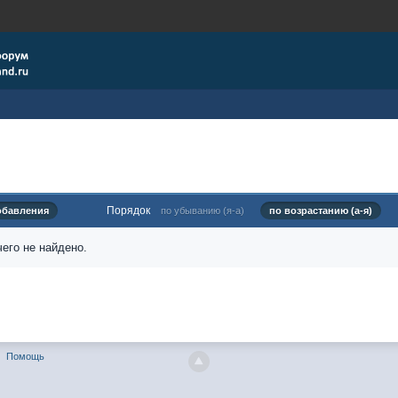
Порядок
обавления
по убыванию (я-а)
по возрастанию (а-я)
его не найдено.
Помощь