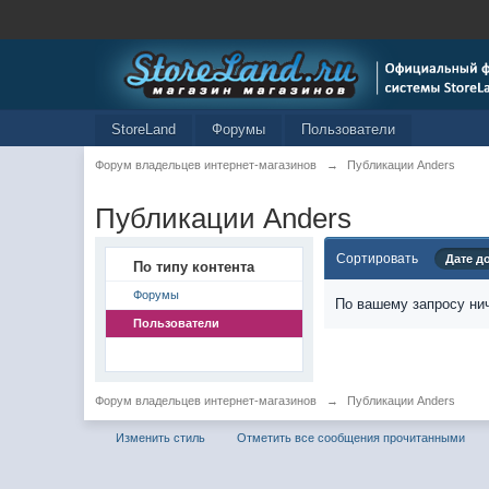
StoreLand
Форумы
Пользователи
Форум владельцев интернет-магазинов
→
Публикации Anders
Публикации Anders
Сортировать
Дате д
По типу контента
Форумы
По вашему запросу нич
Пользователи
Форум владельцев интернет-магазинов
→
Публикации Anders
Изменить стиль
Отметить все сообщения прочитанными