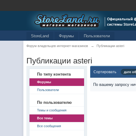
StoreLand
Форумы
Пользователи
Форум владельцев интернет-магазинов
→
Публикации asteri
Публикации asteri
Сортировать
дате о
По типу контента
Форумы
По вашему запросу нич
Пользователи
По пользователю
Темы и сообщения
Все темы
Все сообщения