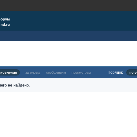
Порядок
бновления
заголовку
сообщениям
просмотрам
по у
его не найдено.