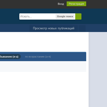
Вход
Регистрация
Google поиск
Просмотр новых публикаций
быванию (я-а)
по возрастанию (а-я)