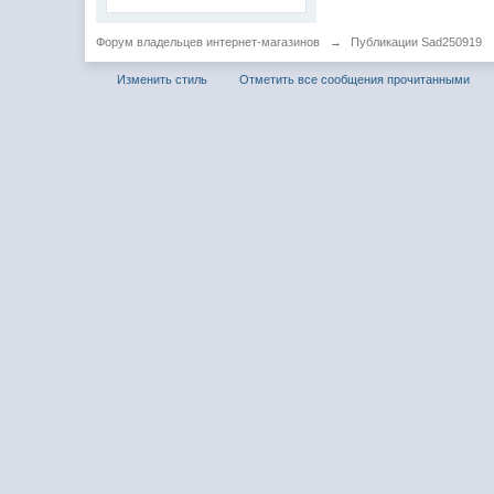
Форум владельцев интернет-магазинов
→
Публикации Sad250919
Изменить стиль
Отметить все сообщения прочитанными