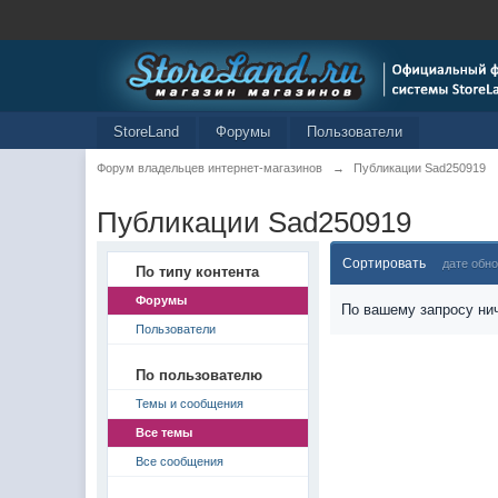
StoreLand
Форумы
Пользователи
Форум владельцев интернет-магазинов
→
Публикации Sad250919
Публикации Sad250919
Сортировать
дате обн
По типу контента
Форумы
По вашему запросу нич
Пользователи
По пользователю
Темы и сообщения
Все темы
Все сообщения