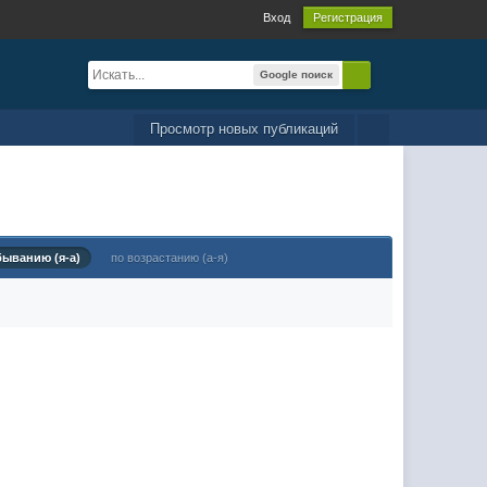
Вход
Регистрация
Google поиск
Просмотр новых публикаций
быванию (я-а)
по возрастанию (а-я)