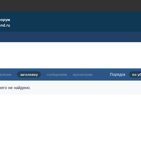
Порядок
овления
заголовку
сообщениям
просмотрам
по у
его не найдено.