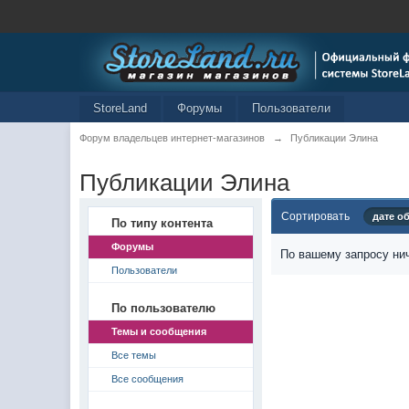
StoreLand
Форумы
Пользователи
Форум владельцев интернет-магазинов
→
Публикации Элина
Публикации Элина
Сортировать
дате о
По типу контента
Форумы
По вашему запросу нич
Пользователи
По пользователю
Темы и сообщения
Все темы
Все сообщения