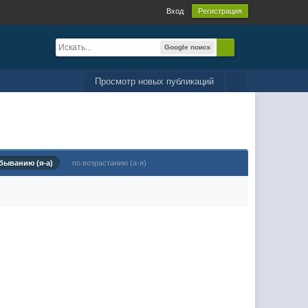
Вход
Регистрация
Google поиск
Просмотр новых публикаций
быванию (я-а)
по возрастанию (а-я)