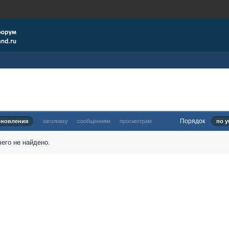
Порядок
бновления
заголовку
сообщениям
просмотрам
по у
его не найдено.