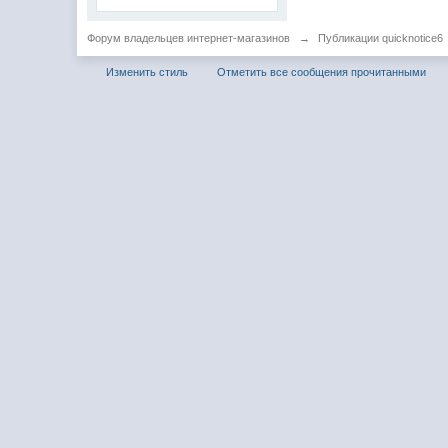
Форум владельцев интернет-магазинов
→
Публикации quicknotice6
Изменить стиль
Отметить все сообщения прочитанными