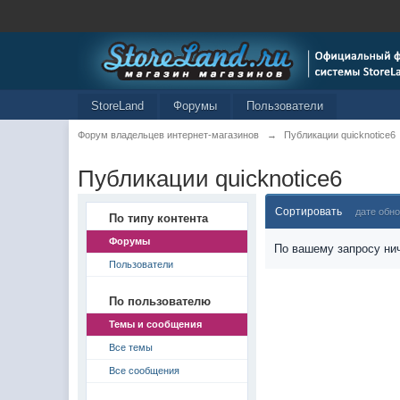
StoreLand
Форумы
Пользователи
Форум владельцев интернет-магазинов
→
Публикации quicknotice6
Публикации quicknotice6
Сортировать
дате обн
По типу контента
Форумы
По вашему запросу нич
Пользователи
По пользователю
Темы и сообщения
Все темы
Все сообщения