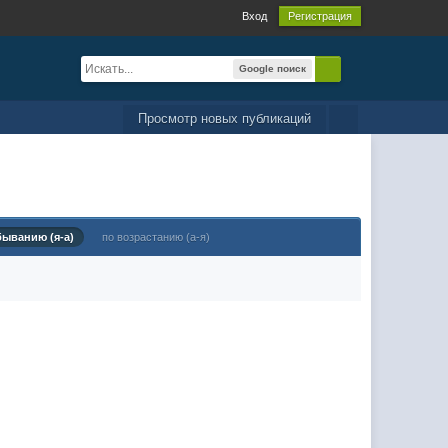
Вход
Регистрация
Google поиск
Просмотр новых публикаций
быванию (я-а)
по возрастанию (а-я)