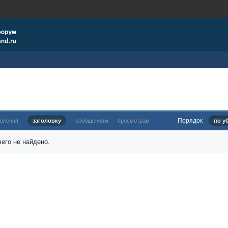
Порядок
овления
заголовку
сообщениям
просмотрам
по у
его не найдено.