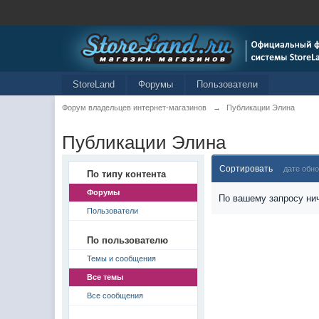
StoreLand
Форумы
Пользователи
Форум владельцев интернет-магазинов
→
Публикации Элина
Публикации Элина
Сортировать
дате обн
По типу контента
Форумы
По вашему запросу нич
Пользователи
По пользователю
Темы и сообщения
Все темы
Все сообщения