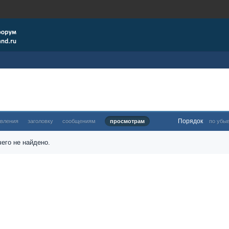
Порядок
овления
заголовку
сообщениям
просмотрам
по убы
его не найдено.