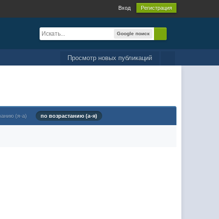
Вход
Регистрация
Google поиск
Просмотр новых публикаций
ванию (я-а)
по возрастанию (а-я)