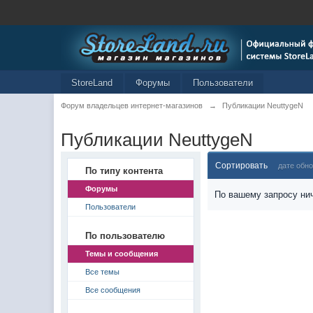
StoreLand
Форумы
Пользователи
Форум владельцев интернет-магазинов
→
Публикации NeuttygeN
Публикации NeuttygeN
Сортировать
дате обн
По типу контента
Форумы
По вашему запросу нич
Пользователи
По пользователю
Темы и сообщения
Все темы
Все сообщения