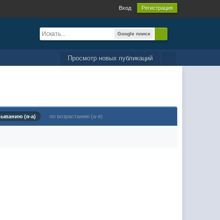
Вход
Регистрация
Google поиск
Просмотр новых публикаций
быванию (я-а)
по возрастанию (а-я)