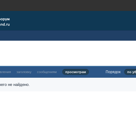
Порядок
овления
заголовку
сообщениям
просмотрам
по у
его не найдено.