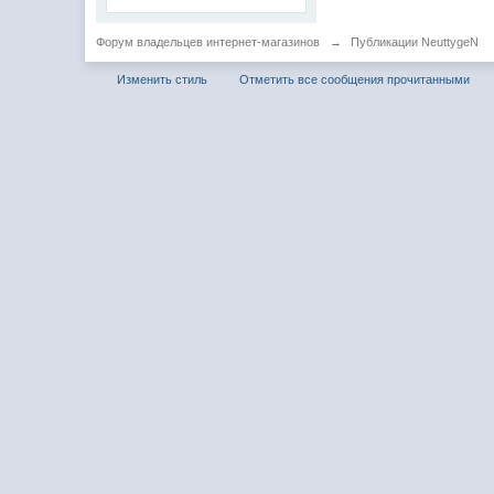
Форум владельцев интернет-магазинов
→
Публикации NeuttygeN
Изменить стиль
Отметить все сообщения прочитанными