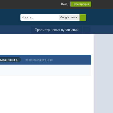
Вход
Регистрация
Google поиск
Просмотр новых публикаций
быванию (я-а)
по возрастанию (а-я)