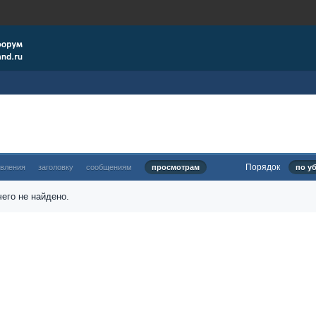
Порядок
овления
заголовку
сообщениям
просмотрам
по у
его не найдено.