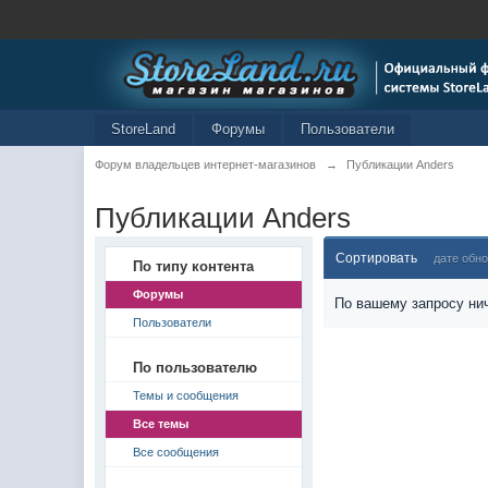
StoreLand
Форумы
Пользователи
Форум владельцев интернет-магазинов
→
Публикации Anders
Публикации Anders
Сортировать
дате обн
По типу контента
Форумы
По вашему запросу нич
Пользователи
По пользователю
Темы и сообщения
Все темы
Все сообщения