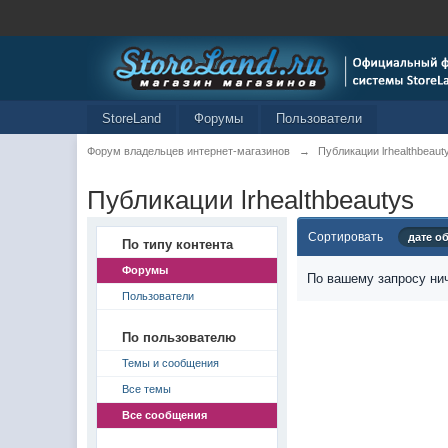
StoreLand
Форумы
Пользователи
Форум владельцев интернет-магазинов
→
Публикации lrhealthbeaut
Публикации lrhealthbeautys
Сортировать
дате о
По типу контента
Форумы
По вашему запросу нич
Пользователи
По пользователю
Темы и сообщения
Все темы
Все сообщения