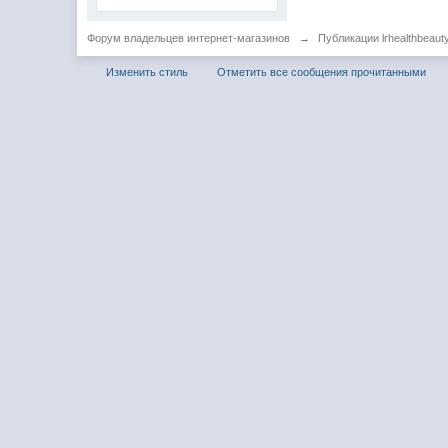
Форум владельцев интернет-магазинов
→
Публикации lrhealthbeaut
Изменить стиль
Отметить все сообщения прочитанными