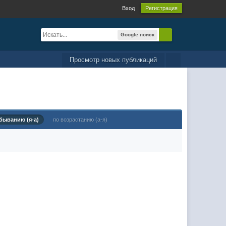
Вход
Регистрация
Google поиск
Просмотр новых публикаций
быванию (я-а)
по возрастанию (а-я)