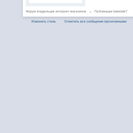
Форум владельцев интернет-магазинов
→
Публикации babetale7
Изменить стиль
Отметить все сообщения прочитанными