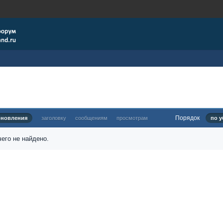
Порядок
бновления
заголовку
сообщениям
просмотрам
по у
его не найдено.