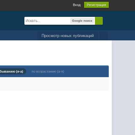
Вход
Регистрация
Google поиск
Просмотр новых публикаций
быванию (я-а)
по возрастанию (а-я)