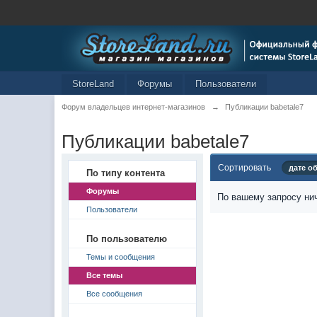
StoreLand
Форумы
Пользователи
Форум владельцев интернет-магазинов
→
Публикации babetale7
Публикации babetale7
Сортировать
дате о
По типу контента
Форумы
По вашему запросу нич
Пользователи
По пользователю
Темы и сообщения
Все темы
Все сообщения