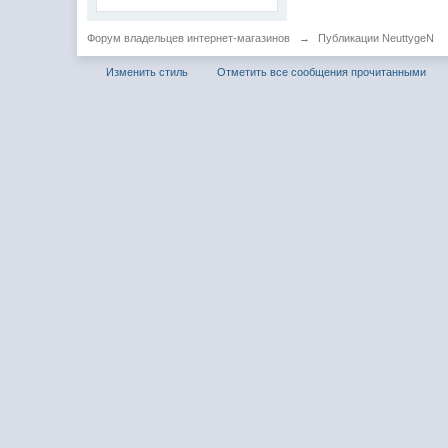
Форум владельцев интернет-магазинов
→
Публикации NeuttygeN
Изменить стиль
Отметить все сообщения прочитанными