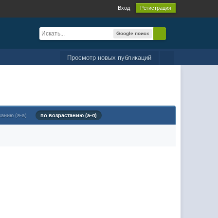
Вход
Регистрация
Google поиск
Просмотр новых публикаций
ванию (я-а)
по возрастанию (а-я)