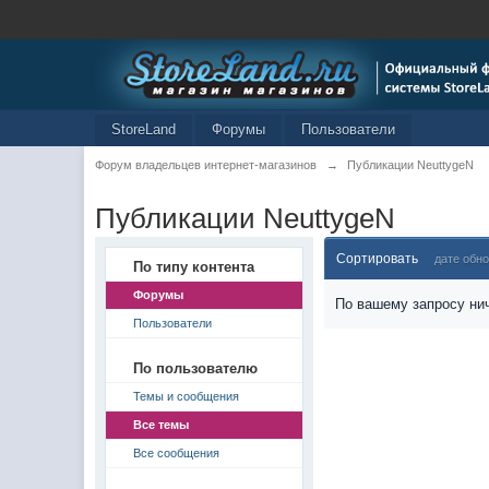
StoreLand
Форумы
Пользователи
Форум владельцев интернет-магазинов
→
Публикации NeuttygeN
Публикации NeuttygeN
Сортировать
дате обн
По типу контента
Форумы
По вашему запросу нич
Пользователи
По пользователю
Темы и сообщения
Все темы
Все сообщения