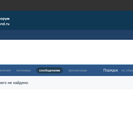
Порядок
овления
заголовку
сообщениям
просмотрам
по убы
его не найдено.