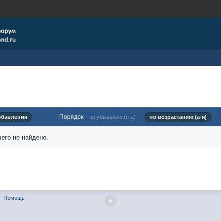
Порядок
обавления
по убыванию (я-а)
по возрастанию (а-я)
его не найдено.
Помощь