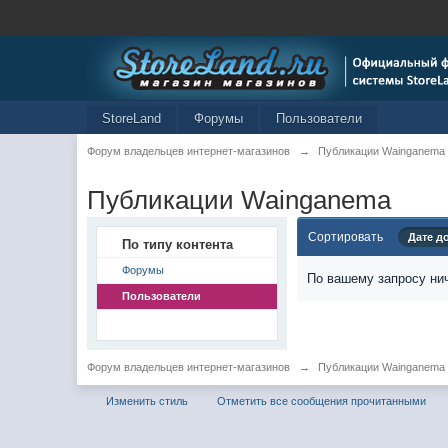
StoreLand
Форумы
Пользователи
Форум владельцев интернет-магазинов
→
Публикации Wainganema
Публикации Wainganema
Сортировать
Дате д
По типу контента
Форумы
По вашему запросу нич
Пользователи
Форум владельцев интернет-магазинов
→
Публикации Wainganema
Изменить стиль
Отметить все сообщения прочитанными