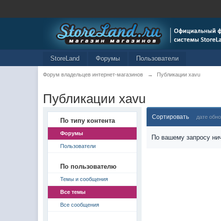
StoreLand
Форумы
Пользователи
Форум владельцев интернет-магазинов
→
Публикации xavu
Публикации xavu
Сортировать
дате обн
По типу контента
Форумы
По вашему запросу нич
Пользователи
По пользователю
Темы и сообщения
Все темы
Все сообщения