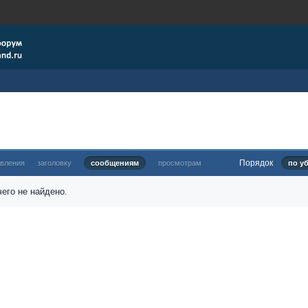
Порядок
овления
заголовку
сообщениям
просмотрам
по у
его не найдено.