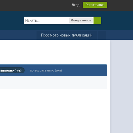
Вход
Регистрация
Google поиск
Просмотр новых публикаций
быванию (я-а)
по возрастанию (а-я)